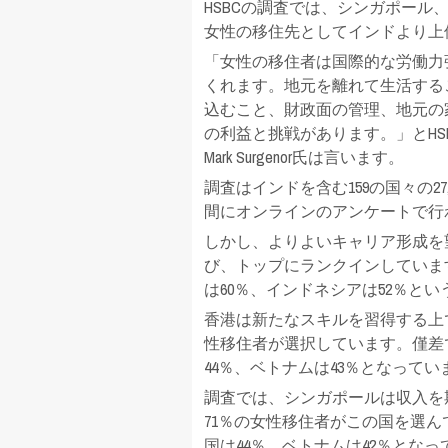
HSBCの調査では、シンガポー
女性の移住先としてインドより上
「女性の移住者は国際的な労働力
くれます。地元を離れて生活する
込むこと、財政面の管理、地元の
の利益と挑戦があります。」とHS
Mark Surgenor氏は言います。
調査はインドを含む159の国々の27
間にオンラインのアンケートで行
しかし、よりよいキャリア形成を
び、トップにランクインしています
は60％、インドネシアは52％と
香港は新たなスキルを習得する上
性移住者が選択しています。僅差で
44％、ベトナムは43％となってい
調査では、シンガポールは収入を
71％の女性移住者がこの国を選ん
国は44％、ベトナムは42％とな