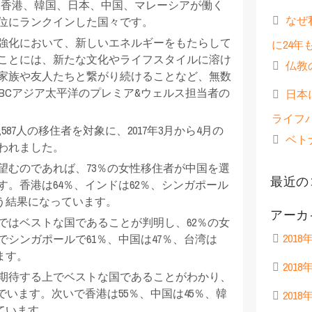
ル、香港、韓国、日本、中国、マレーシアが働く
なぜ
位にランクインした国々です。
強化において、新しいエネルギーをもたらして
に24年
ことには、新たな文化やライフスタイルに溶け
仏教
家族や友人たちと繋がり続けることなど、無数
BCアジア太平洋のプレミア&ウェルス担当者の
日本
ライフ
,587人の移住者を対象に、2017年3月から4月の
ベト
われました。
望むのであれば、73％の女性移住者が中国を選
最近の
。香港は64％、インドは62％、シンガポール
いう結果になっています。
アーカ
ではベストな国であることが判明し、62％の女
2018
シンガポールで61％、中国は47％、台湾は
ます。
2018
期待する上でベストな国であることがわかり、
でいます。次いで香港は55％、中国は45％、韓
2018
っています。