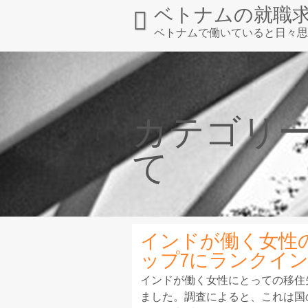
Skip
ベトナムの就職
to
ベトナムで働いていると日々思
content
ベトナム就職実現のための求人情
カテゴリー
て
インドが働く女性
ップ7にランクイ
インドが働く女性にとっての移住
ました。調査によると、これは国