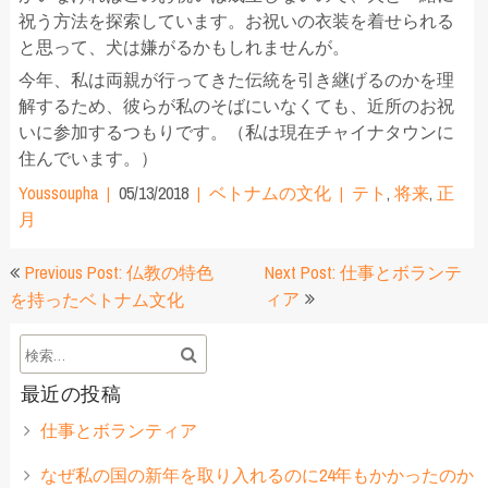
祝う方法を探索しています。お祝いの衣装を着せられる
と思って、犬は嫌がるかもしれませんが。
今年、私は両親が行ってきた伝統を引き継げるのかを理
解するため、彼らが私のそばにいなくても、近所のお祝
いに参加するつもりです。（私は現在チャイナタウンに
住んでいます。）
Youssoupha
05/13/2018
ベトナムの文化
テト
,
将来
,
正
月
投
Previous Post: 仏教の特色
Next Post: 仕事とボランテ
稿
ィア
を持ったベトナム文化
ナ
ビ
最近の投稿
ゲ
仕事とボランティア
ー
なぜ私の国の新年を取り入れるのに24年もかかったのか
シ