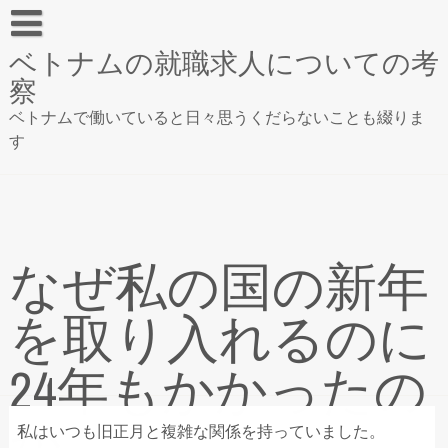
Skip
to
ベトナムの就職求人についての考
content
ベトナム就職実現のための求人情報サイト
察
ベトナムで働いていると日々思うくだらないことも綴りま
す
なぜ私の国の新年
を取り入れるのに
24年もかかったの
か
私はいつも旧正月と複雑な関係を持っていました。