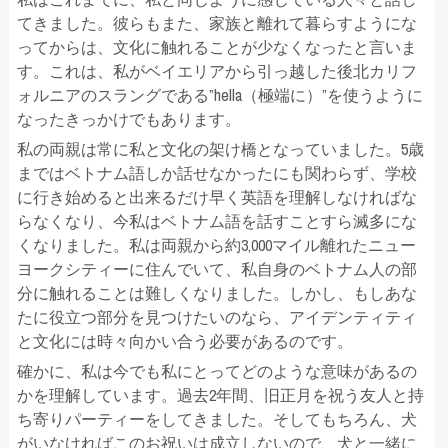
てきました。彼らもまた、家族と離れて暮らすようにな
ってからは、文化に触れることが少なくなったと言いま
す。これは、私がベイエリアから引っ越した後北カリフ
ォルニアのスラングである”hella（極端に）”を使うように
なったきっかけでもあります。
私の両親は常に私と文化の架け橋となっていました。5歳
まではベトナム語しか話せなかったにも関わらず、学校
に行き始めると出来るだけ早く英語を理解しなければな
らなくなり、今私はベトナム語を話すことすら滅多にな
くなりました。私は両親から約3,000マイル離れたニュー
ヨークシティーに住んでいて、私自身のベトナム人の部
分に触れることは難しくなりました。しかし、もしあな
たに役立つ部分を見つけたいのなら、アイデンティティ
と文化には時々向かい合う必要があるのです。
確かに、私は今でも私にとってどのような意味があるの
かを理解しています。過去2年間、旧正月を祝う友人と持
ち寄りパーティーをしてきました。そしてもちろん、犬
がいなければこのお祝いは成立しないので、犬と一緒に