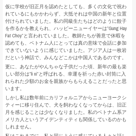
仮に学校が旧正月を認めたとしても、多くの文化で祝わ
れているにもかかわらず、大抵それは中国の新年と位置
付けられていました。私の同級生たちはどのように餃子
を作るかを教えられ、ハッピーニューイヤーは”Gung Hay
Fat Choy”と言われていました。教師たちが善意で休暇を
認めても、ベトナム人にとっては真の意味で会話に参加
できていないように感じていました。アジア人は一枚岩
だという神話で、みんなどこかは中国人であるのです。
更に、あなたがやんちゃな子供だった頃、新年の最も楽
しい部分は”li xi”と呼ばれる、幸運を祈った赤い封筒に入
れられた少額のお金を親族からもらえることだったと思
います。
しかし私は数年前にカリフォルニアからニューヨークシ
ティーに移り住んで、犬を飼わなくなってからは、旧正
月を感じることは少なくなりました。私のベトナム系ア
メリカ人というアイデンティティも関係しているのかも
しれません。
私はこれまでに、私と同じように感じている人々と話し